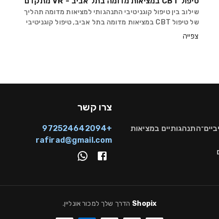
טיפול CBT במציאות מדומה בתל אביב - VR מתקדם
שילוב בין טיפול קוגניטיבי התנהגותי למציאות מדומה תהליך
של טיפול CBT במציאות מדומה בתל אביב, טיפול קוגניטיבי
התנהגותי VR, ו־טיפול רגשי בתל אביב יוצר חיבור בין עולם
צפייה
התיאוריה לבין חוויה מוחשית שמתרחשת בז
צרו קשר
יביים־התנהגותיים במציאות
+972524642094
rafirad@gmail.com
Shopix
הדרך שלך למכור אונליין
.