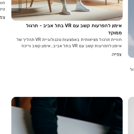
חוו
מדו
צפי
למצ
אימון להפרעות קשב עם VR בתל אביב - תרגול
ממוקד
חוויית תרגול מציאותית באמצעות טכנולוגיית VR תהליך של
אימון להפרעות קשב עם VR בתל אביב, אימון קשב וריכוז
במציאות מדומה, ו־טיפול ADHD בתל אביב מאפשר
צפייה
למטופלים להיכנס לסביבה שמדמה מצבים אמיתיים בצורה
חיה
ל
ד