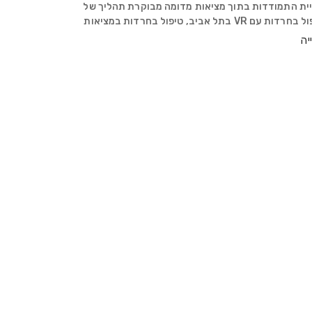
יית התמודדות בתוך מציאות מדומה מבוקרת תהליך של
טיפול בחרדות עם VR בתל אביב, טיפול בחרדות במציאות
מה, ו־טיפול רגשי בתל אביב מאפשר למטופלים להיחשף
יה
בים שמעוררים פחד בתוך סביבה בטוחה שניתן לשלוט